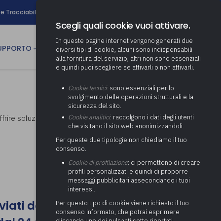
search
e Tracciabilità
Contatti
Newsletter
Scegli quali cookie vuoi attivare.
In queste pagine internet vengono generati due
person
SUPPORTO
CULTURA
AREA RISERVATA
diversi tipi di cookie, alcuni sono indispensabili
alla fornitura del servizio, altri non sono essenziali
e quindi puoi scegliere se attivarli o non attivarli.
ministrativa
Determinazione fondo risorse
Cookie tecnici
: sono essenziali per lo
decentrate
itale
svolgimento delle operazioni strutturali e la
Adeguamento del sistema di
sicurezza del sito.
gestione documentale alle
anziaria
Pratiche previdenziali
 offrire soluzioni a dubbi e problematiche di
Cookie analitici
: raccolgono i dati degli utenti
Gestione IVA
nuove linee guida sul
che visitano il sito web anonimizzandoli.
cnica
documento informatico
Prima assistenza e tutoraggio
Attività di supporto Gare
Gestione IRAP
Per queste due tipologie non chiediamo il tuo
ai comuni per l’attivazione di
 sale convegni
Supporto Responsabile della
consenso.
operazioni di PPP
Controllo Pratiche
Redazione del Bilancio
Protezione dei Dati (RPD,
(Partenariato Pubblico
Cookie di profilazione
: ci permettono di creare
Energetiche (ex Legge 10/91)
Consolidato
altrimenti denominato Data
Privato)
profili personalizzati e quindi di proporre
Protection Officer, DPO)
messaggi pubblicitari assecondando i tuoi
Controllo Pratiche Sismiche
Relazione di fine e inizio
Società e organismi
interessi.
mandato
Supporto transizione al
partecipati: tutoraggio agli
digitale
nviati dall'8 al 23 agosto 2026
adempimenti degli enti locali
Per questo tipo di cookie viene richiesto il tuo
Supporto alla predisposizione
consenso informato, che potrai esprimere
del Piano Economico-
cliccando uno dei pulsanti sotto riportati,