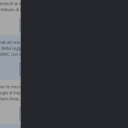
mitrofi al nostro hanno
ntributo di euro 40.000,00 di
leggi di più
nali ad una cooperativa
28/11/2023
. 5 della Legge 381/1991, come
da ANAC con determinazione n. 3
leggi di più
à per le micro, piccole e medie
28/11/2023
logia di impresa; Aspetti
lario Anac, per pregresse
leggi di più