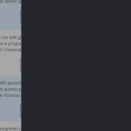
 le spese generali pari al 15%
leggi di più
n tutti gli allegati previsti
28/11/2023
ioni e programmi. Detta
ri Comunali. Uno di questi ha
leggi di più
80 abitanti (in persona del
28/11/2023
di quanto previsto nella
le riconosce anche agli
leggi di più
segretari comunali ex art.1 c.
28/11/2023