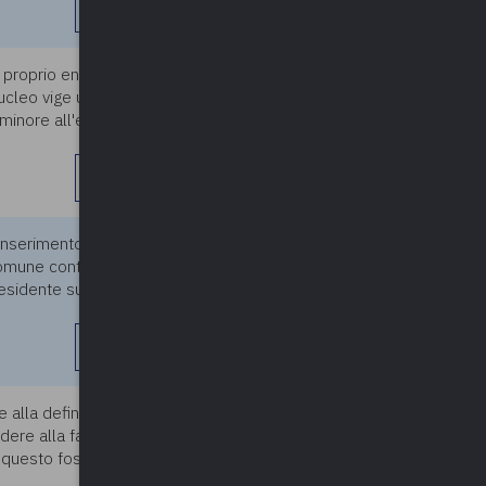
leggi di più
 proprio ente di residenza e
29/11/2023
nucleo vige un provvedimento
l minore all'ente di residenza
leggi di più
inserimento in RSD di un
29/11/2023
comune continua ad integrare la
sidente sul suo territorio; e
leggi di più
e alla definizione di una quota
29/11/2023
edere alla famiglia
e questo fosse inserito nel