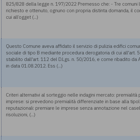
825/828 della legge n. 197/2022 Premesso che: - Tre comuni li
richiesto e ottenuto, ognuno con propria distinta domanda, il co
cui all’ogget (...)
Questo Comune aveva affidato il servizio di pulizia edifici comu
sociale di tipo B mediante procedura derogatoria di cui all'art
stabilito dall'art. 112 del D.Lgs. n. 50/2016, e come ribadito 
in data 01.08.2012. Ess (...)
Criteri alternativi al sorteggio nelle indagini mercato: premialit
imprese: si prevedono premialità differenziate in base alla tipo
reputazionali: premiare le imprese senza annotazione nel casel
risoluzioni, (...)