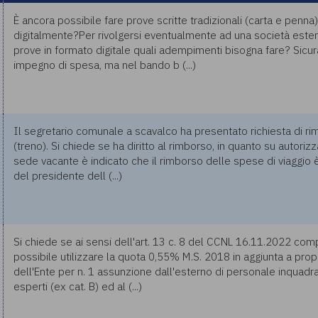
È ancora possibile fare prove scritte tradizionali (carta e penna
digitalmente?Per rivolgersi eventualmente ad una società ester
prove in formato digitale quali adempimenti bisogna fare? Sicu
impegno di spesa, ma nel bando b (...)
Il segretario comunale a scavalco ha presentato richiesta di r
(treno). Si chiede se ha diritto al rimborso, in quanto su autori
sede vacante è indicato che il rimborso delle spese di viaggio 
del presidente dell (...)
Si chiede se ai sensi dell'art. 13 c. 8 del CCNL 16.11.2022 comp
possibile utilizzare la quota 0,55% M.S. 2018 in aggiunta a pro
dell'Ente per n. 1 assunzione dall'esterno di personale inquadra
esperti (ex cat. B) ed al (...)