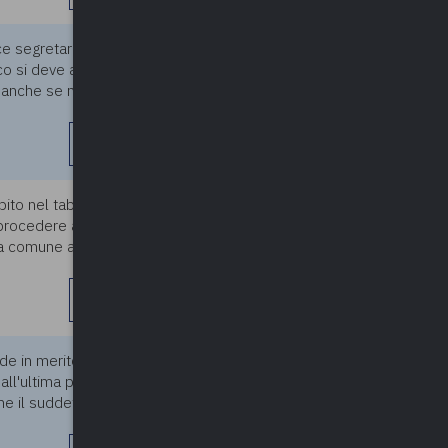
vice segretario di un comune
29/11/2023
 si deve applicare il limite
anche se non è titolare della
leggi di più
bito nel tabellare come
29/11/2023
procedere alla quantificazione
ta comune a carico del fondo e
leggi di più
de in merito al termine di
29/11/2023
ll'ultima progressione), si è
he il suddetto requisito di