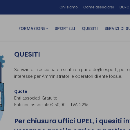
Chi siamo
Come associarsi
DURC 
FORMAZIONE
SPORTELLI
QUESITI
SERVIZI DI 
FAD sincrona (in diretta)
Area Am
QUESITI
FAD asincrona (e-learning)
Area Dig
Formazione obbligatoria
Area Fin
Servizio di rilascio pareri scritti da parte degli esperti, per
interesse per Amministratori e operatori di ente locale.
Formazione in aula
Area Te
Formazione in house
Affitto
Quote
Piano formativo gratuito
Enti associati: Gratuito
associati
Enti non associati: € 50,00 + IVA 22%
Archivio Formazione
Per chiusura uffici UPEL, i quesiti i