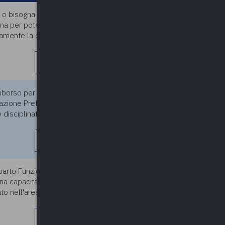
) o bisogna farle per forza
29/11/2023
na per poter svolgere le
ramente la determina di
leggi di più
imborso per spese viaggio
29/11/2023
zzazione Prefettura di reggenza
è disciplinato dalla determina
leggi di più
arto Funzioni Locali, sia
29/11/2023
pria capacità assunzionale
to nell'area degli operatori
leggi di più