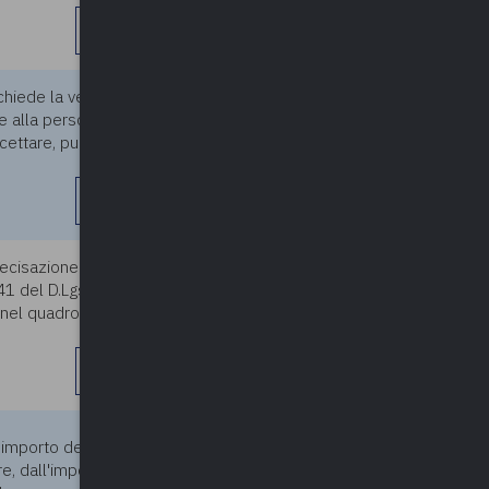
leggi di più
chiede la vendita o la
29/11/2023
e alla persona di coprire
ttare, può l'ente rifiutare la
leggi di più
recisazione riguardo ai costi
29/11/2023
41 del D.Lgs. 36/2023. Nello
e nel quadro economico
leggi di più
29/11/2023
 importo dei costi della
, dall'importo totale